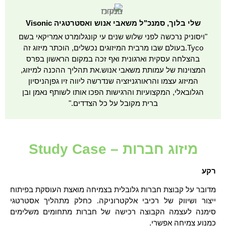
שלי בלוך, סמנכ"ל משאבי אנוש ואסטרטגיה Visonic
"ויסוניק נרכשה לפני שלוש שנים עי קונגלומרט אמריקאי בשם
Tyco.בעולם שבו מרבית המיזוגים נכשלים, הוכתר מיזוג זה
בהצלחה עסקית וארגונית ואף זכה במקום הראשון בפרס
המצוינות של עמותת משאבי אנוש.את תהליך ההכנה למיזוג,
המיזוג עצמו והראורגניזציה שנדרשה ליווה זיו גפןהניסיון
הגלובאלי, המקצועיות והרגישות הפכו אותו לשותף נאמן ובן
ברית מקובל על כל הצדדים."
מיזוג חברות – Study Case
רקע
מדובר על קבוצת חברות גלובלית בצמיחה מואצת העוסקת בפיתוח
ייצור ושיווק של רכיבי אלקטרוניקה. כחלק מתהליך אסטרטגי
סימנה לעצמה הקבוצה רכישה של חברות מתחומים משלימים
כמנוע צמיחה אפשרי.