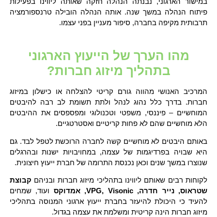
במישור הארגוני, נבנתה הנהלה חזקה שאותה ליווינו בפעילות
פיתוח הנהלה במשך שנה. אותה הנהלה הובילה טרנספורמציה
תרבותית מקיפה בחברה, סיפור מעניין בפני עצמו.
מהו הערך של הייעוץ הארגוני
בתהליך מיזוג חברות?
המרכיב האנושי מהווה גורם קריטי להצלחה או כישלון במיזוג
חברות. בדרך כלל נהוג לנהל ולתת תשומת לב רבה להיבטים
המוחשיים – פיננסי, משפטי וטכנולוגי ומפספסים את ההיבטים
הלא מוחשיים שהם לא פחות קריטיים ואסטרטגיים.
באותם היבטים לא מוחשיים קשה לחברה הרוכשת לטפל לבד. גם
היא שבויה בפרדיגמות של עצמה, במחויבויות ישנות ובהרגלים
שנוצרו במשך שנים וכאן נכנסת התרומה של חברת ייעוץ חיצונית.
לקוחות רבים שאותם ליווינו בתהליכי מיזוג חברות ובניהם
קבוצת
שטראוס, נייר חדרה,
Visonic
,
VPG
, אמדוקס
ועוד, שמחים
להעיד כי היכולת להיעזר בחברת ייעוץ ארגוני המנוסה בתהליכי
מיזוג חברות הינה קריטית ומשלמת את עצמה בגדול.