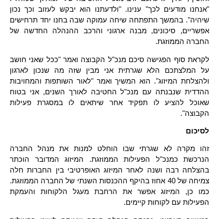
"אנחנו מודעים לכך" ענינו. "ולדעתנו הוא יבקש לעזוב וכך נכון
שיהיה". בהמשך התפתחה שיחה עמוקה שבה בחנו יחד תרחישים
אפשריים, סיכונים, מבנה ארגוני והרכב ההנהלה החדשה של
החברה הממוזגת.
לקראת סוף הפגישה סיכם מנכ"ל הקבוצה ואמר "ככל שאני חושב
על המלצתכם הלא שגרתית אני מבין שזה מה שנכון לארגון
ולהצלחת המיזוג". הוא המשיך ואמר "לאור השותפות והמחויבות
ההדדית שנבנתה עם מנכ"ל החטיבה לאורך השנים, אני בטוח
שאוכל להציע לו תפקיד אחר שיתאים לו במסגרת פעילות
הקבוצה".
לסיכום
זהו מקרה לא שגרתי שבו הוחלט למנות את מנהל החברה
הנרכשת כמנכ"ל הפעילות הממוזגת. המיזוג המדובר הוכתר
בהצלחה רבה ושנה לאחר המיזוג האופרטיבי בין החברות חלה
צמיחה של 40 אחוז בהיקף ההכנסות השנתי של החברה הממוזגת.
כמו כן, המיזוג אפשר את הרחבת מעגל הלקוחות והעמקת
הפעילות עם לקוחות קיימים.