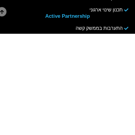
תכנון שינוי ארגוני
Active Partnership
התערבות בממשק קשה
ממשקי עבודה
פיתוח עבודת צוות
בניית שותפות בצוות ההנהלה
תכנית הכשרה לאימון
צוותים בניהול עצמי
Active Transformation
אסטרטגיה עסקית
שינוי מבנה ארגוני
ניהול שינוי