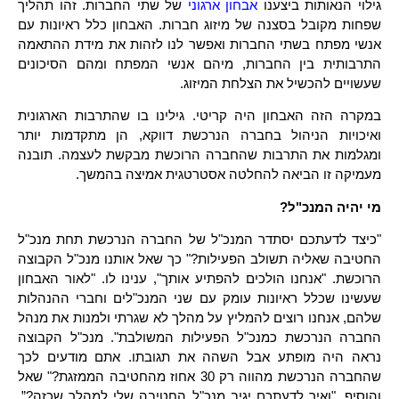
גילוי הנאותות ביצענו
אבחון ארגוני
של שתי החברות. זהו תהליך
שפחות מקובל בסצנה של מיזוג חברות. האבחון כלל ראיונות עם
אנשי מפתח בשתי החברות ואפשר לנו לזהות את מידת ההתאמה
התרבותית בין החברות, מיהם אנשי המפתח ומהם הסיכונים
שעשויים להכשיל את הצלחת המיזוג.
במקרה הזה האבחון היה קריטי. גילינו בו שהתרבות הארגונית
ואיכויות הניהול בחברה הנרכשת דווקא, הן מתקדמות יותר
ומגלמות את התרבות שהחברה הרוכשת מבקשת לעצמה. תובנה
מעמיקה זו הביאה להחלטה אסטרטגית אמיצה בהמשך.
מי יהיה המנכ"ל?
"כיצד לדעתכם יסתדר המנכ"ל של החברה הנרכשת תחת מנכ"ל
החטיבה שאליה תשולב הפעילות?" כך שאל אותנו מנכ"ל הקבוצה
הרוכשת. "אנחנו הולכים להפתיע אותך", ענינו לו. "לאור האבחון
שעשינו שכלל ראיונות עומק עם שני המנכ"לים וחברי ההנהלות
שלהם, אנחנו רוצים להמליץ על מהלך לא שגרתי ולמנות את מנהל
החברה הנרכשת כמנכ"ל הפעילות המשולבת". מנכ"ל הקבוצה
נראה היה מופתע אבל השהה את תגובתו. אתם מודעים לכך
שהחברה הנרכשת מהווה רק 30 אחוז מהחטיבה הממזגת?" שאל
והוסיף, "ואיך לדעתכם יגיב מנכ"ל החטיבה שלי למהלך שכזה?”.