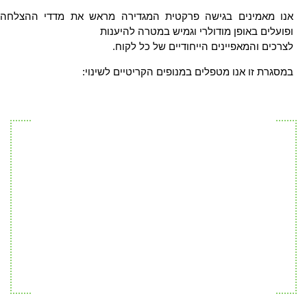
אנו מאמינים בגישה פרקטית המגדירה מראש את מדדי ההצלחה
ופועלים באופן מודולרי וגמיש במטרה להיענות
לצרכים והמאפיינים הייחודיים של כל לקוח.
במסגרת זו אנו מטפלים במנופים הקריטיים לשינוי:
אקלים
בניית
עבודת
ותרבות
יכולות
ההנהלה
ארגונית
קריטיות
תהליכי
תהליכים
קבלת
מבנה ארגוני
ותפקידים
החלטות