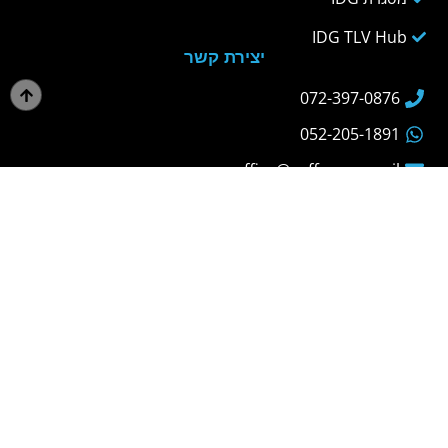
IDG TLV Hub
יצירת קשר
072-397-0876
052-205-1891
office@geffencon.co.il
גבעת חביבה, מועצה אזורית מנשה, 3785000
הישארו מעודכנים
הרשמו לניוזלטר שלנו ונעדכן אתכם