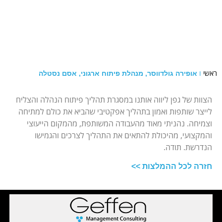
ראשי
ו
אופירה גולדווסר, מנהלת פיתוח ארגוני, אסם נסטלה
הצוות של גפן ליווה אותנו במסגרת תהליך פיתוח הנהלה והצליח
לייצר שותפות ואמון בתהליך ‏אפקטיבי שהביא את כולם למתיחה
וצמיחה. נהניתי מאוד מהעבודה המשותפת, מהמקום הייעוצי
‏והמקצועי, מהיכולת להתאים את התהליך לצרכים והגמישו
הנדרשת. תודה.
חזרה לכל ההמלצות >>